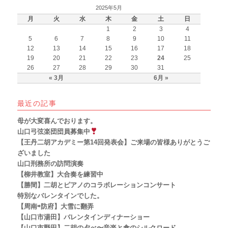
2025年5月
月
火
水
木
金
土
日
1
2
3
4
5
6
7
8
9
10
11
12
13
14
15
16
17
18
19
20
21
22
23
24
25
26
27
28
29
30
31
« 3月
6月 »
最近の記事
母が大変喜んでおります。
山口弓弦楽団団員募集中
【王丹二胡アカデミー第14回発表会】ご来場の皆様ありがとうご
ざいました
山口刑務所の訪問演奏
【柳井教室】大合奏を練習中
【勝間】二胡とピアノのコラボレーションコンサート
特別なバレンタインでした。
【周南⇨防府】大雪に翻弄
【山口市湯田】バレンタインディナーショー
【山口市野田】二胡の夕べ〜音楽と食のシルクロード