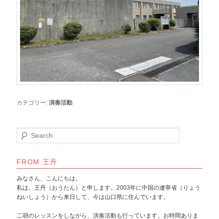
カテゴリー:
演奏活動
S
e
a
r
FROM 王丹
c
みなさん、こんにちは。
h
私は、王丹（おうたん）と申します。2003年に中国の遼寧省（りょう
ねいしょう）から来日して、今は山口県に住んでいます。
二胡のレッスンをしながら、演奏活動も行っています。お時間ありま