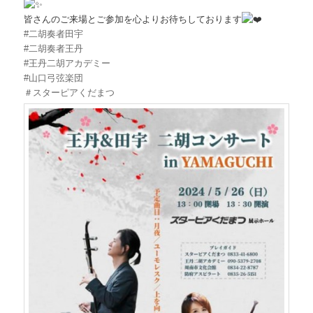
皆さんのご来場とご参加を心よりお待ちしております
#二胡奏者田宇
#二胡奏者王丹
#王丹二胡アカデミー
#山口弓弦楽団
＃スターピアくだまつ