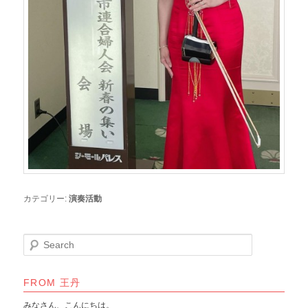
カテゴリー:
演奏活動
S
e
a
r
FROM 王丹
c
みなさん、こんにちは。
h