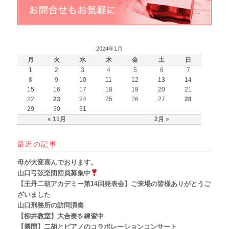
2024年1月
月
火
水
木
金
土
日
1
2
3
4
5
6
7
8
9
10
11
12
13
14
15
16
17
18
19
20
21
22
23
24
25
26
27
28
29
30
31
« 11月
2月 »
最近の記事
母が大変喜んでおります。
山口弓弦楽団団員募集中
【王丹二胡アカデミー第14回発表会】ご来場の皆様ありがとうご
ざいました
山口刑務所の訪問演奏
【柳井教室】大合奏を練習中
【勝間】二胡とピアノのコラボレーションコンサート