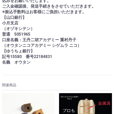
込みをお願いいたします。
ご入金確認後、発送手続きをさせていただきます。
※振込手数料はお客様にご負担いただきます。
【山口銀行】
小月支店
（オヅキシテン）
普通 5051965
口座名義：王丹二胡アカデミー 重村丹子
（オウタンニコアカデミー シゲムラ ニコ）
【ゆうちょ銀行】
記号15580 番号22184831
名義 オウタン
関連商品