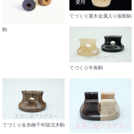
てづくり棗木金属入り振動駒
駒
てづくり牛角駒
てづくり金糸楠千年陰沈木駒