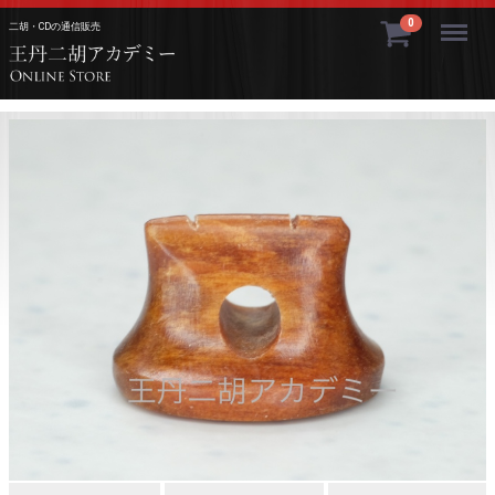
Menu
0
二胡・CDの通信販売
>王丹二胡アカデミ